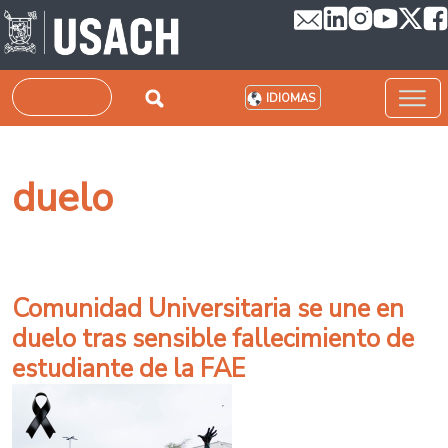
Pasar al contenido principal
Buscar
IDIOMAS
duelo
Comunidad Universitaria se une en
duelo tras sensible fallecimiento de
estudiante de la FAE