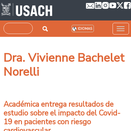
Pasar al contenido principal
Buscar
IDIOMAS
Dra. Vivienne Bachelet
Norelli
Académica entrega resultados de
estudio sobre el impacto del Covid-
19 en pacientes con riesgo
cardiovascular