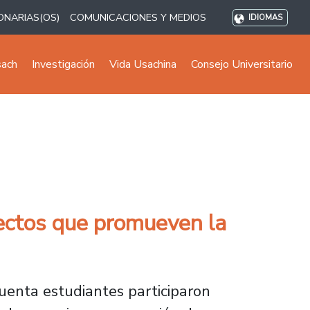
ONARIAS(OS)
COMUNICACIONES Y MEDIOS
IDIOMAS
sach
Investigación
Vida Usachina
Consejo Universitario
yectos que promueven la
uenta estudiantes participaron