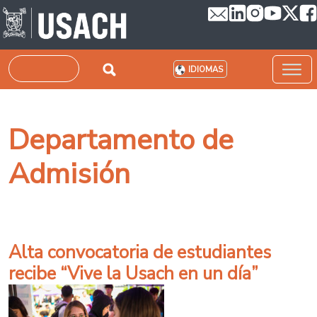
Pasar al contenido principal
Buscar
IDIOMAS
Departamento de
Admisión
Alta convocatoria de estudiantes
recibe “Vive la Usach en un día”