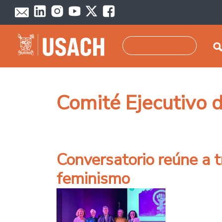
Pasar al contenido principal
Buscar
Comité Ejecutivo 
Conversatorio reúne a t
feminismo