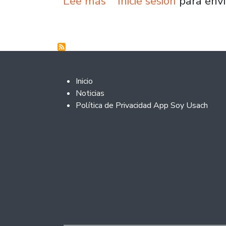
sobre Conversatorio reú
Lee más
Inicie sesión
para envi
Footer 2
Inicio
Noticias
Política de Privacidad App Soy Usach