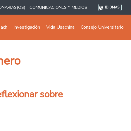
ONARIAS(OS)
COMUNICACIONES Y MEDIOS
IDIOMAS
sach
Investigación
Vida Usachina
Consejo Universitario
nero
flexionar sobre