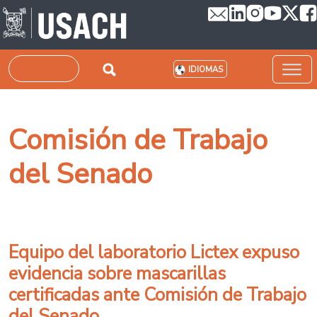
Pasar al contenido principal
Buscar
IDIOMAS
Comisión de Trabajo
del Senado
Equipo del laboratorio Lictex expuso
evidencia sobre mascarillas
certificadas ante Comisión de Trabajo
del Senado