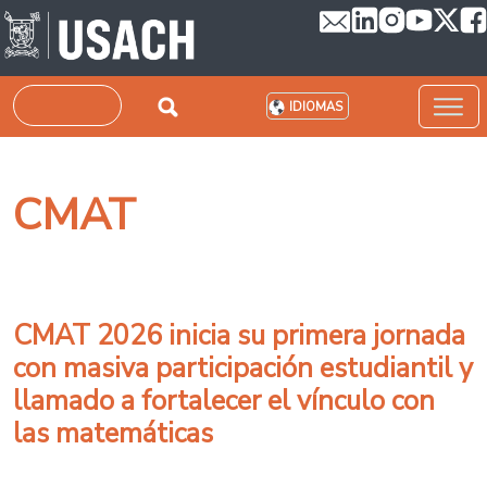
Pasar al contenido principal
Buscar
IDIOMAS
CMAT
CMAT 2026 inicia su primera jornada
con masiva participación estudiantil y
llamado a fortalecer el vínculo con
las matemáticas