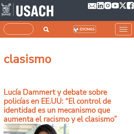
Pasar al contenido principal
Buscar
IDIOMAS
clasismo
Lucía Dammert y debate sobre
policías en EE.UU: “El control de
identidad es un mecanismo que
aumenta el racismo y el clasismo”