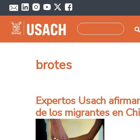
Pasar al contenido principal
Buscar
brotes
Expertos Usach afirman
de los migrantes en Chi