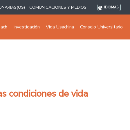
ONARIAS(OS)
COMUNICACIONES Y MEDIOS
IDIOMAS
sach
Investigación
Vida Usachina
Consejo Universitario
s condiciones de vida