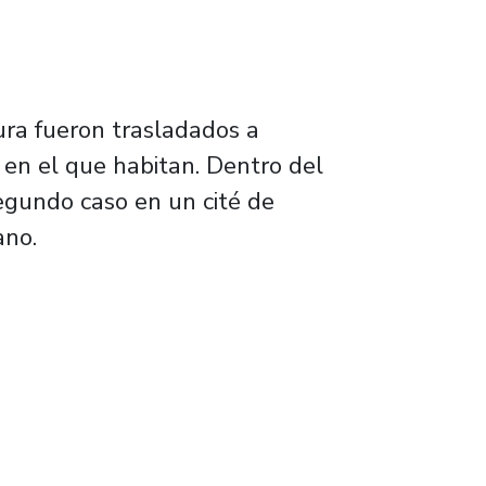
ura fueron trasladados a
r en el que habitan. Dentro del
egundo caso en un cité de
ano.
iones de vida de los migrantes en Chile