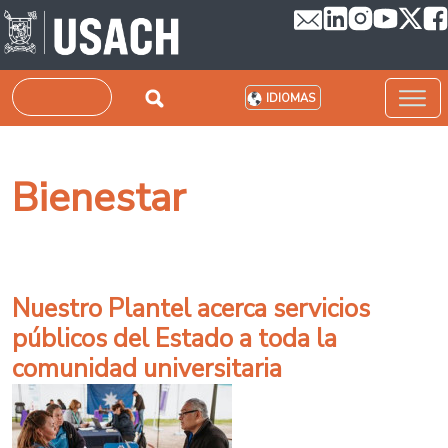
Pasar al contenido principal
Buscar
IDIOMAS
Bienestar
Nuestro Plantel acerca servicios
públicos del Estado a toda la
comunidad universitaria