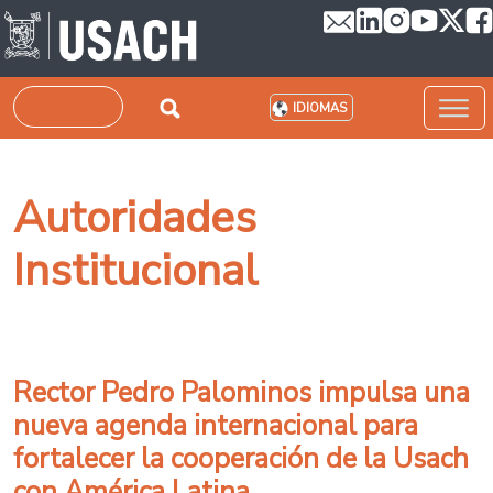
Pasar al contenido principal
Buscar
IDIOMAS
Autoridades
Institucional
Rector Pedro Palominos impulsa una
nueva agenda internacional para
fortalecer la cooperación de la Usach
con América Latina