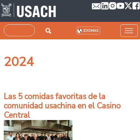
Pasar al contenido principal
Buscar
IDIOMAS
2024
Las 5 comidas favoritas de la
comunidad usachina en el Casino
Central