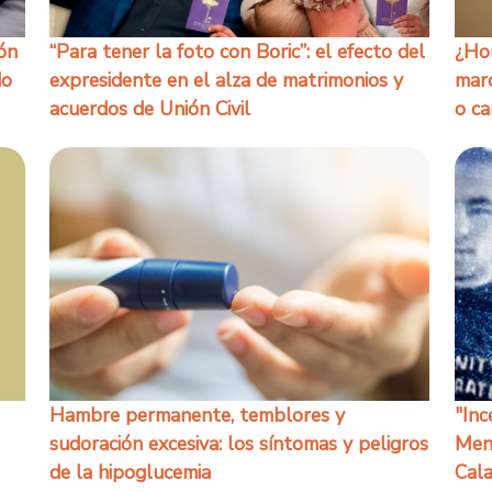
ión
“Para tener la foto con Boric”: el efecto del
¿Hom
do
expresidente en el alza de matrimonios y
marc
acuerdos de Unión Civil
o ca
Hambre permanente, temblores y
"Inc
sudoración excesiva: los síntomas y peligros
Mene
de la hipoglucemia
Cal