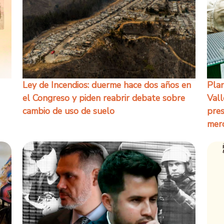
Ley de Incendios: duerme hace dos años en
Plan
el Congreso y piden reabrir debate sobre
Vall
cambio de uso de suelo
pres
mer