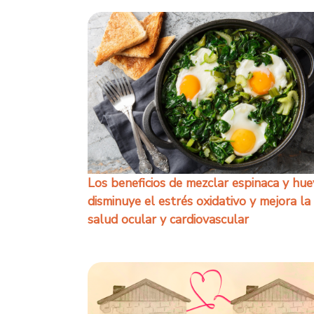
Los beneficios de mezclar espinaca y hue
disminuye el estrés oxidativo y mejora la
salud ocular y cardiovascular