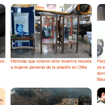
vo:
Historias que volaron alto: muestra rescata
Perj
a mujeres pioneras de la aviación en Chile
ya e
dorm
físic