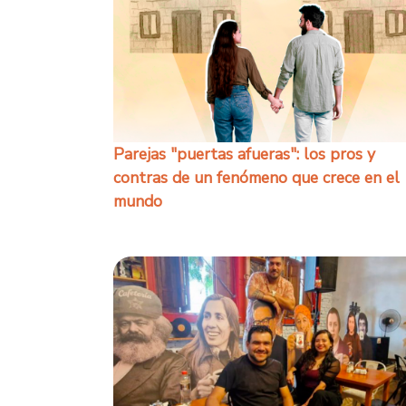
Parejas "puertas afueras": los pros y
contras de un fenómeno que crece en el
mundo