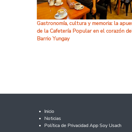
Gastronomía, cultura y memoria: la apue
de la Cafetería Popular en el corazón de
Barrio Yungay
Paginación
Footer 2
Inicio
Noticias
Política de Privacidad App Soy Usach