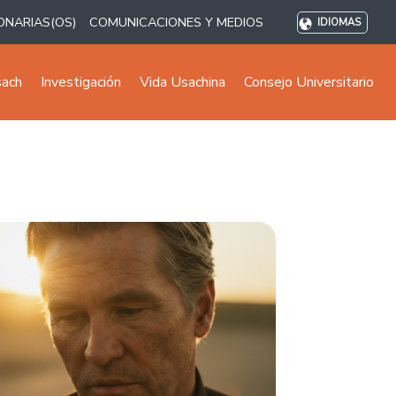
ONARIAS(OS)
COMUNICACIONES Y MEDIOS
IDIOMAS
sach
Investigación
Vida Usachina
Consejo Universitario