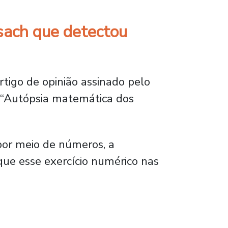
sach que detectou
rtigo de opinião assinado pelo
o “Autópsia matemática dos
 por meio de números, a
ue esse exercício numérico nas
h que detectou manipulação de dados nas ele