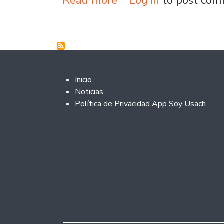
Read more
Log in
to post co
Footer 2
Inicio
Noticias
Política de Privacidad App Soy Usach