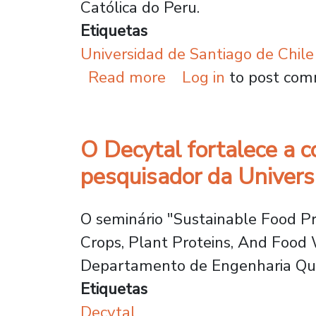
Católica do Peru.
Etiquetas
Universidad de Santiago de Chile
about Rede de víncul
Read more
Log in
to post co
O Decytal fortalece a c
pesquisador da Univer
O seminário "Sustainable Food P
Crops, Plant Proteins, And Food 
Departamento de Engenharia Quím
Etiquetas
Decytal