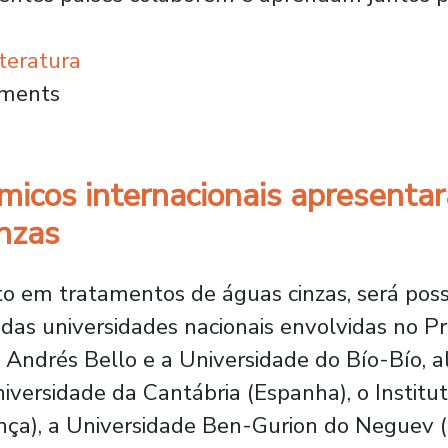
teratura
ução da Usach e de Turismo da Unesp realiz
mments
micos internacionais apresenta
nzas
o em tratamentos de águas cinzas, será poss
das universidades nacionais envolvidas no P
 Andrés Bello e a Universidade do Bío-Bío, a
Universidade da Cantábria (Espanha), o Inst
ça), a Universidade Ben-Gurion do Neguev (Is