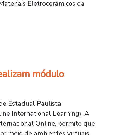
 Materiais Eletrocerâmicos da
a desenvolver tecnologias de valor agregado
ealizam módulo
de Estadual Paulista
ne International Learning). A
ternacional Online, permite que
or meio de ambientes virtuais.