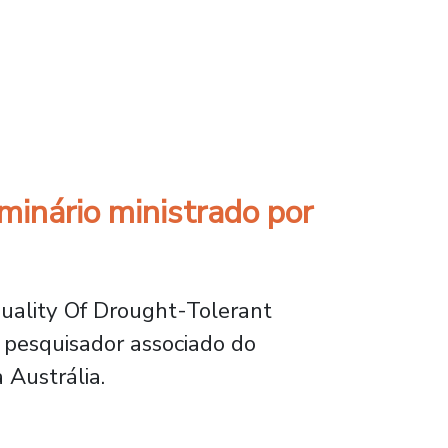
us avanços no tratamento de águas cinzas
minário ministrado por
uality Of Drought-Tolerant
, pesquisador associado do
Austrália.