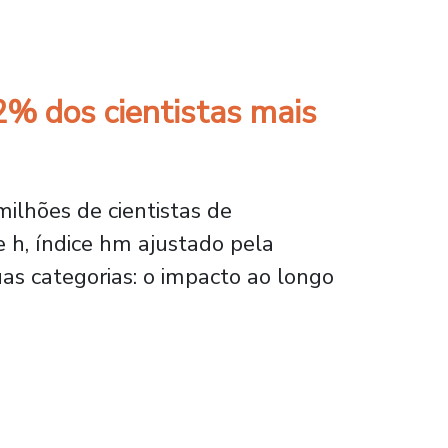
gualdade de gênero no ensino de matemática
2% dos cientistas mais
ilhões de cientistas de
ce h, índice hm ajustado pela
duas categorias: o impacto ao longo
s cientistas mais citados no mundo.