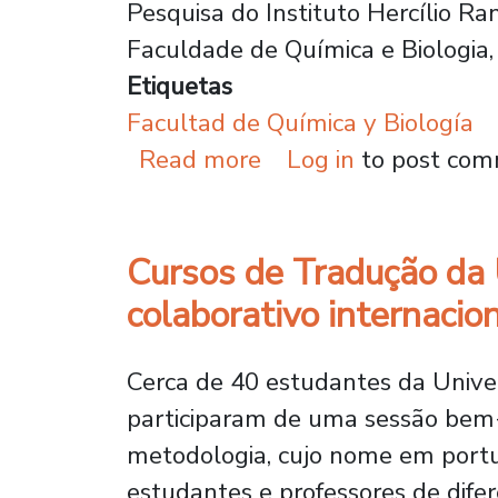
Pesquisa do Instituto Hercílio Ra
Faculdade de Química e Biologia,
Etiquetas
Facultad de Química y Biología
about Da pesquisa à i
Read more
Log in
to post co
Cursos de Tradução da
colaborativo internacio
Cerca de 40 estudantes da Univer
participaram de uma sessão bem-
metodologia, cujo nome em portu
estudantes e professores de dife