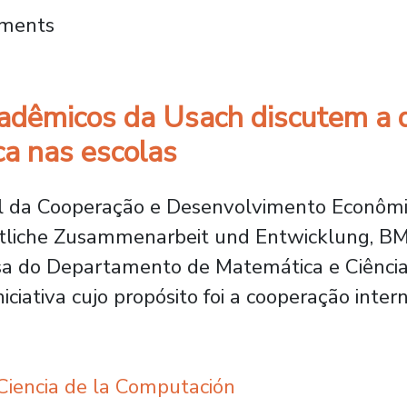
alece a colaboração internacional com semin
mments
cadêmicos da Usach discutem a 
a nas escolas
ral da Cooperação e Desenvolvimento Econô
tliche Zusammenarbeit und Entwicklung, BMZ)
sa do Departamento de Matemática e Ciênci
niciativa cujo propósito foi a cooperação int
iencia de la Computación