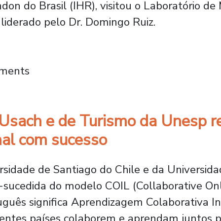
ndon do Brasil (IHR), visitou o Laboratório de
 liderado pelo Dr. Domingo Ruiz.
ndústria: Brasil e Chile estreitam laços par
mments
 Usach e de Turismo da Unesp r
nal com sucesso
sidade de Santiago do Chile e da Universida
sucedida do modelo COIL (Collaborative Onli
guês significa Aprendizagem Colaborativa In
rentes países colaborem e aprendam juntos p