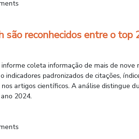
lemã e acadêmicos da Usach discutem a desi
mments
 são reconhecidos entre o top 
informe coleta informação de mais de nove m
do indicadores padronizados de citações, índi
nos artigos científicos. A análise distingue 
o ano 2024.
da Usach são reconhecidos entre o top 2% do
mments