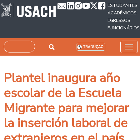
Passar para o conteúdo principal
ESTUDANTES
ACADÊMICOS
EGRESSOS
FUNCIONÁRIOS
Pesquisar
TRADUÇÃO
Plantel inaugura año
escolar de la Escuela
Migrante para mejorar
la inserción laboral de
extranjeros en el país