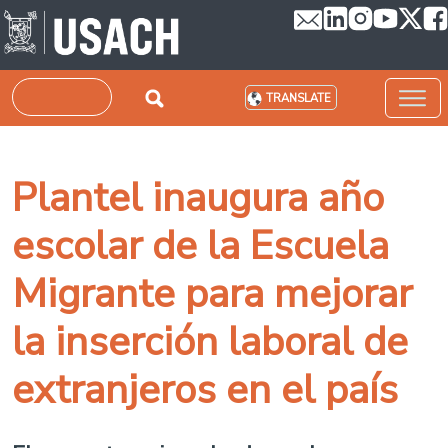
Skip to main content
Search
TRANSLATE
Plantel inaugura año
escolar de la Escuela
Migrante para mejorar
la inserción laboral de
extranjeros en el país