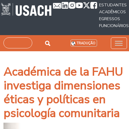
Passar para o conteúdo principal
ESTUDANTES
ACADÊMICOS
EGRESSOS
FUNCIONÁRIOS
Pesquisar
TRADUÇÃO
Académica de la FAHU
investiga dimensiones
éticas y políticas en
psicología comunitaria