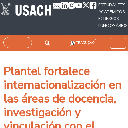
Passar para o conteúdo principal
ESTUDANTES
ACADÊMICOS
EGRESSOS
FUNCIONÁRIOS
Pesquisar
TRADUÇÃO
Plantel fortalece
internacionalización en
las áreas de docencia,
investigación y
vinculación con el