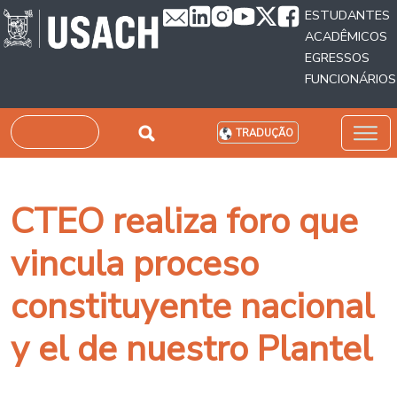
Passar para o conteúdo principal
ESTUDANTES
ACADÊMICOS
EGRESSOS
FUNCIONÁRIOS
Pesquisar
TRADUÇÃO
CTEO realiza foro que
vincula proceso
constituyente nacional
y el de nuestro Plantel