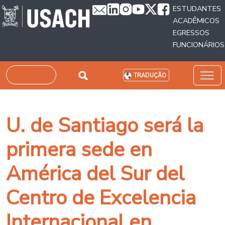
Passar para o conteúdo principal
ESTUDANTES
ACADÊMICOS
EGRESSOS
FUNCIONÁRIOS
Pesquisar
TRADUÇÃO
U. de Santiago será la
primera sede en
América del Sur del
Centro de Excelencia
Internacional en