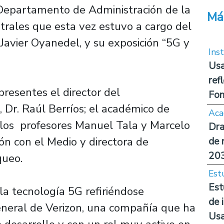
 Departamento de Administración de la
Má
strales que esta vez estuvo a cargo del
 Javier Oyanedel, y su exposición “5G y
Inst
Usa
ref
presentes el director del
Fon
Dr. Raúl Berríos; el académico de
Aca
 los profesores Manuel Tala y Marcelo
Dra
ión con el Medio y directora de
de 
20
queo.
Est
Est
la tecnología 5G refiriéndose
de 
eneral de Verizon, una compañía que ha
Us