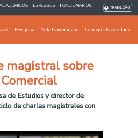
ACADÊMICOS
EGRESSOS
FUNCIONÁRIOS
TRADUÇÃO
sach
Pesquisa
Vida Universitária
Consejo Universitario
e magistral sobre
 Comercial
sa de Estudios y director de
iclo de charlas magistrales con