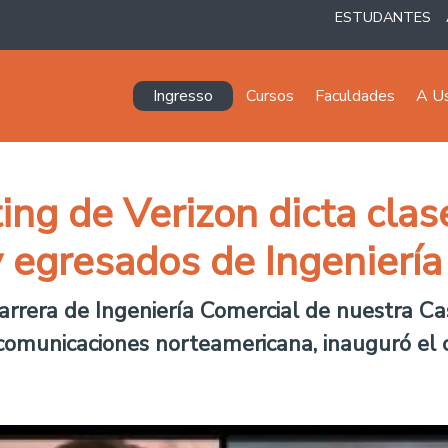
ESTUDANTES
Navegación principal
Ingresso
Cursos
Faculdades
A U
ing de Verizon dicta clas
y egresados de Ingeniería
arrera de Ingeniería Comercial de nuestra Ca
omunicaciones norteamericana, inauguró el c