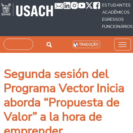
Passar para o conteúdo principal
ESTUDANTES
ACADÊMICOS
EGRESSOS
FUNCIONÁRIOS
Pesquisar
TRADUÇÃO
Segunda sesión del
Programa Vector Inicia
aborda “Propuesta de
Valor” a la hora de
emprender