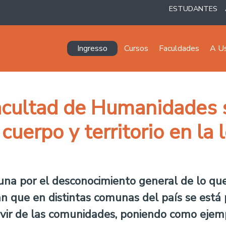
ESTUDANTES
Navegación principal
Ingresso
Cursos
Faculdades
A U
acultad de Humanidades 
uerpo y territorio en la 
una por el desconocimiento general de lo que
n que en distintas comunas del país se está p
ivir de las comunidades, poniendo como ejem