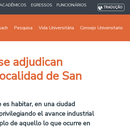
ACADÊMICOS
EGRESSOS
FUNCIONÁRIOS
TRADUÇÃO
sach
Pesquisa
Vida Universitária
Consejo Universitario
se adjudican
localidad de San
 es habitar, en una ciudad
rivilegiando el avance industrial
plo de aquello lo que ocurre en