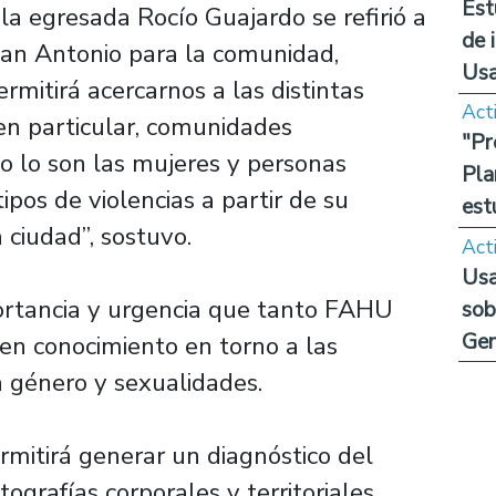
Est
la egresada Rocío Guajardo se refirió a
de 
an Antonio para la comunidad,
Us
mitirá acercarnos a las distintas
Act
en particular, comunidades
"Pr
mo lo son las mujeres y personas
Pla
ipos de violencias a partir de su
est
 ciudad”, sostuvo.
Act
Usa
ortancia y urgencia que tanto FAHU
sob
Ge
en conocimiento en torno a las
a género y sexualidades.
rmitirá generar un diagnóstico del
ografías corporales y territoriales,