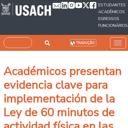
Passar para o conteúdo principal
ESTUDANTES
ACADÊMICOS
EGRESSOS
FUNCIONÁRIOS
Pesquisar
TRADUÇÃO
Académicos presentan
evidencia clave para
implementación de la
Ley de 60 minutos de
actividad física en las