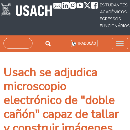
Passar para o conteúdo principal
ESTUDANTES
ACADÊMICOS
EGRESSOS
FUNCIONÁRIOS
Pesquisar
TRADUÇÃO
Usach se adjudica
microscopio
electrónico de "doble
cañón" capaz de tallar
y construir imágenes