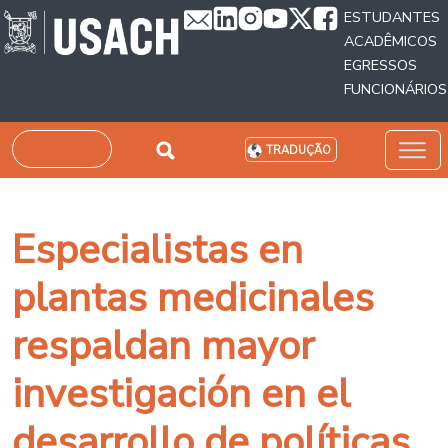
Passar para o conteúdo principal
ESTUDANTES
ACADÊMICOS
EGRESSOS
FUNCIONÁRIOS
Pesquisar
TRADUÇÃO
Especialistas en
plantas medicinales
respaldan mayor
investigación en el
desarrollo de políticas