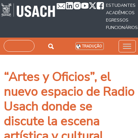
Passar para o conteúdo principal
ESTUDANTES
ACADÊMICOS
EGRESSOS
FUNCIONÁRIOS
Pesquisar
TRADUÇÃO
“Artes y Oficios”, el
nuevo espacio de Radio
Usach donde se
discute la escena
artística y cultural