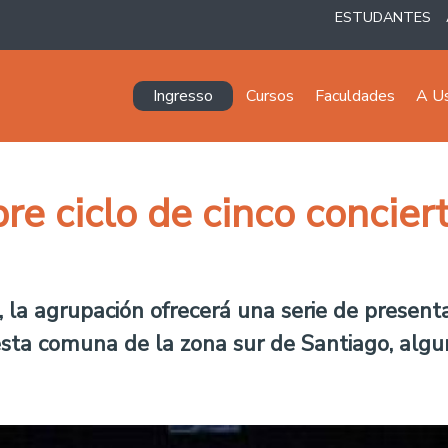
ESTUDANTES
Navegación principal
Ingresso
Cursos
Faculdades
A U
e ciclo de cinco conciert
e, la agrupación ofrecerá una serie de prese
esta comuna de la zona sur de Santiago, algu