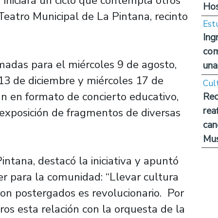
iniciará un ciclo que contempla otros
Hos
 Teatro Municipal de La Pintana, recinto
Est
Ing
com
adas para el miércoles 9 de agosto,
una
13 de diciembre y miércoles 17 de
Cul
án en formato de concierto educativo,
Rec
rea
 exposición de fragmentos de diversas
can
Mus
intana, destacó la iniciativa y apuntó
er para la comunidad: “Llevar cultura
ron postergados es revolucionario. Por
os esta relación con la orquesta de la