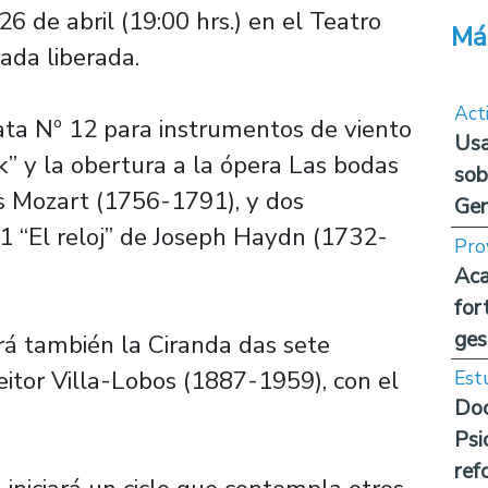
 de abril (19:00 hrs.) en el Teatro
Má
ada liberada.
Act
ta Nº 12 para instrumentos de viento
Usa
 y la obertura a la ópera Las bodas
sob
 Mozart (1756-1791), y dos
Ge
1 “El reloj” de Joseph Haydn (1732-
Pro
Aca
for
ges
rá también la Ciranda das sete
eitor Villa-Lobos (1887-1959), con el
Est
Doc
Psi
ref