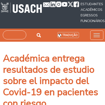
Passar para o conteúdo principal
ESTUDANTES
ACADÊMICOS
EGRESSOS
FUNCIONÁRIOS
Pesquisar
TRADUÇÃO
Académica entrega
resultados de estudio
sobre el impacto del
Covid-19 en pacientes
con riesgo