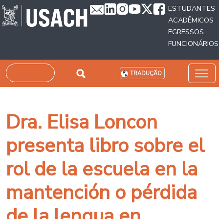
Passar para o conteúdo principal
ESTUDANTES
ACADÊMICOS
EGRESSOS
FUNCIONÁRIOS
Pesquisar
TRADUÇÃO
Dra. Elisa Loncon
presenta libro sobre el
rol de la escuela en la
mantención o pérdida
de la lengua en