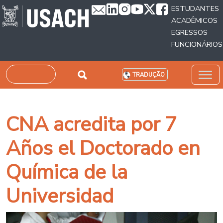
Passar para o conteúdo principal
ESTUDANTES
ACADÊMICOS
EGRESSOS
FUNCIONÁRIOS
Pesquisar
TRADUÇÃO
CNA acredita por 7
Años el Doctorado en
Química de la
Universidad