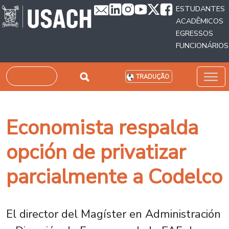
Passar para o conteúdo principal
ESTUDANTES
ACADÊMICOS
EGRESSOS
FUNCIONÁRIOS
Pesquisar
TRADUÇÃO
Economista respalda
opción de privatizar
parcialmente a Codelco
El director del Magíster en Administración