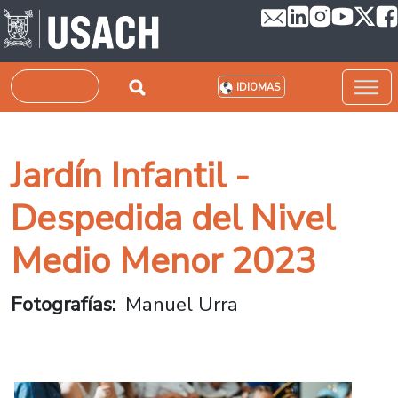
Pasar al contenido principal
Buscar
IDIOMAS
Jardín Infantil -
Despedida del Nivel
Medio Menor 2023
Fotografías
Manuel Urra