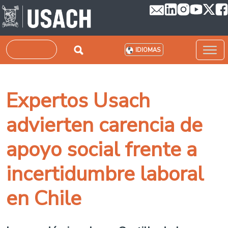
Pasar al contenido principal
Buscar
IDIOMAS
Expertos Usach
advierten carencia de
apoyo social frente a
incertidumbre laboral
en Chile