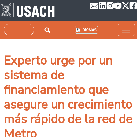
Pasar al contenido principal
Buscar
IDIOMAS
Experto urge por un
sistema de
financiamiento que
asegure un crecimiento
más rápido de la red de
Metro