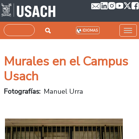
Pasar al contenido principal
Buscar
IDIOMAS
Murales en el Campus
Usach
Fotografías
Manuel Urra