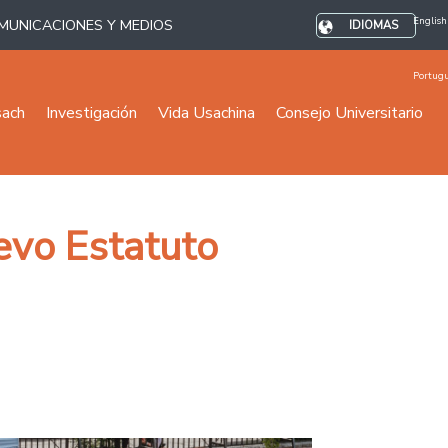
English
MUNICACIONES Y MEDIOS
IDIOMAS
Portug
sach
Investigación
Vida Usachina
Consejo Universitario
evo Estatuto