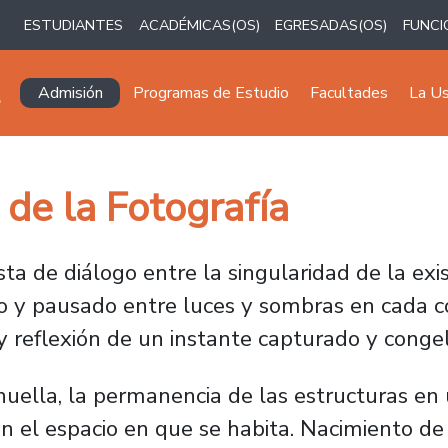
ESTUDIANTES
ACADÉMICAS(OS)
EGRESADAS(OS)
FUNCI
Navegación principal
Admisión
Programas de Estudio
Facultades
La U
 de la Fotografía
a de diálogo entre la singularidad de la exis
so y pausado entre luces y sombras en cada c
 reflexión de un instante capturado y conge
uella, la permanencia de las estructuras en 
n el espacio en que se habita. Nacimiento de