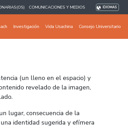
ONARIAS(OS)
COMUNICACIONES Y MEDIOS
IDIOMAS
sach
Investigación
Vida Usachina
Consejo Universitario
tencia (un lleno en el espacio) y
ontenido revelado de la imagen,
lado.
un lugar, consecuencia de la
 una identidad sugerida y efímera