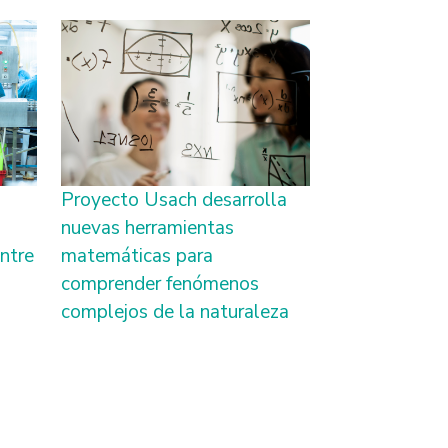
Proyecto Usach desarrolla
nuevas herramientas
entre
matemáticas para
comprender fenómenos
complejos de la naturaleza
nte página