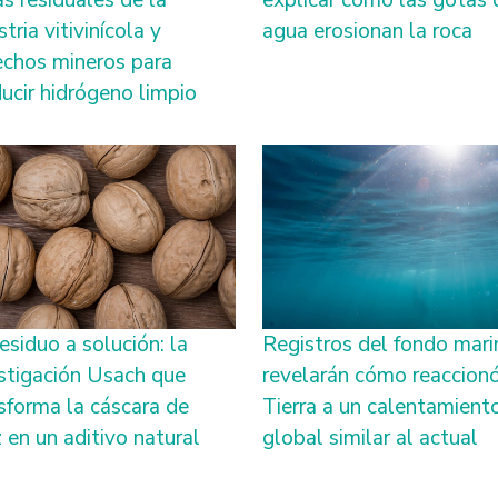
s residuales de la
explicar cómo las gotas 
stria vitivinícola y
agua erosionan la roca
chos mineros para
ucir hidrógeno limpio
esiduo a solución: la
Registros del fondo mari
stigación Usach que
revelarán cómo reaccionó
sforma la cáscara de
Tierra a un calentamient
 en un aditivo natural
global similar al actual