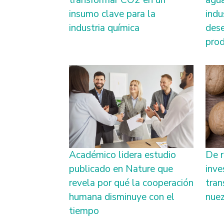
transformar CO2 en un
agua
insumo clave para la
indu
industria química
dese
prod
Académico lidera estudio
De r
publicado en Nature que
inve
revela por qué la cooperación
tran
humana disminuye con el
nuez
tiempo