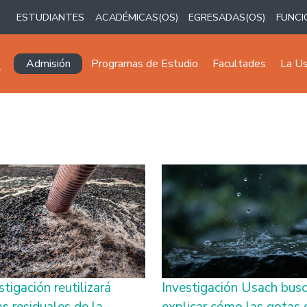
ESTUDIANTES
ACADÉMICAS(OS)
EGRESADAS(OS)
FUNCI
Navegación principal
Admisión
Programas de Estudio
Facultades
La U
stigación reutilizará
Investigación Usach bus