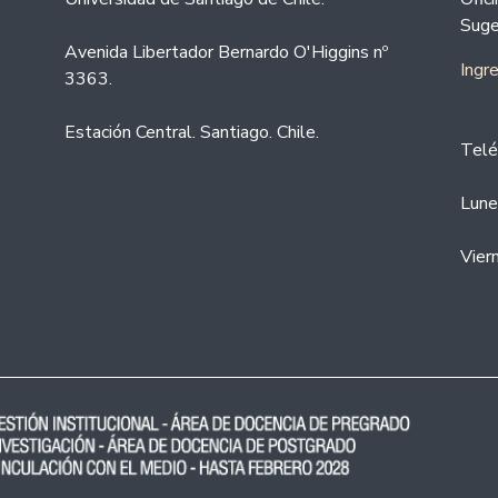
Suge
Avenida Libertador Bernardo O'Higgins nº
Ingr
3363.
Estación Central. Santiago. Chile.
Telé
Lune
Vier