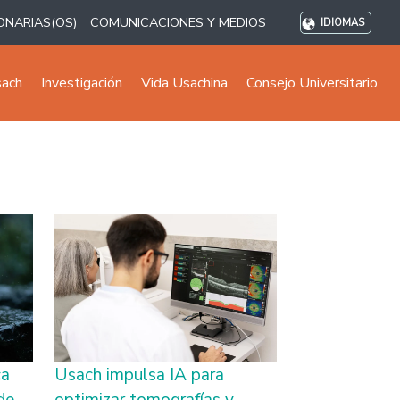
ONARIAS(OS)
COMUNICACIONES Y MEDIOS
IDIOMAS
sach
Investigación
Vida Usachina
Consejo Universitario
ca
Usach impulsa IA para