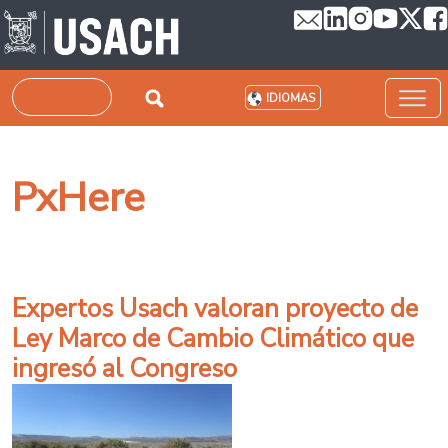
Pasar al contenido principal
Buscar
IDIOMAS
PxHere
Expertos Usach valoran proyecto de
Ley Marco de Cambio Climático que
ingresó al Congreso