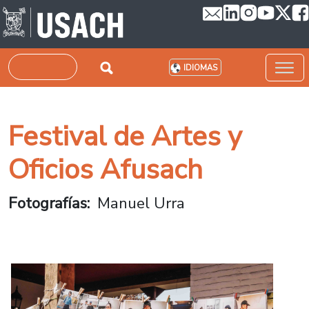
Pasar al contenido principal
Buscar
IDIOMAS
Festival de Artes y
Oficios Afusach
Fotografías
Manuel Urra