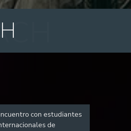
CH
ncuentro con estudiantes
nternacionales de