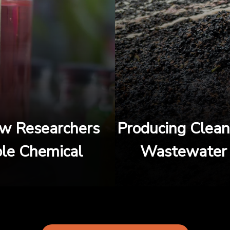
ow Researchers
Producing Clea
ble Chemical
Wastewater 