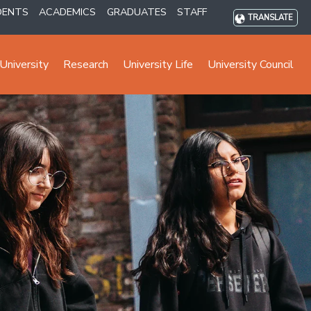
DENTS
ACADEMICS
GRADUATES
STAFF
TRANSLATE
University
Research
University Life
University Council