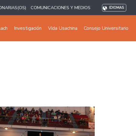
ONARIAS(OS)
COMUNICACIONES Y MEDIOS
IDIOMAS
sach
Investigación
Vida Usachina
Consejo Universitario