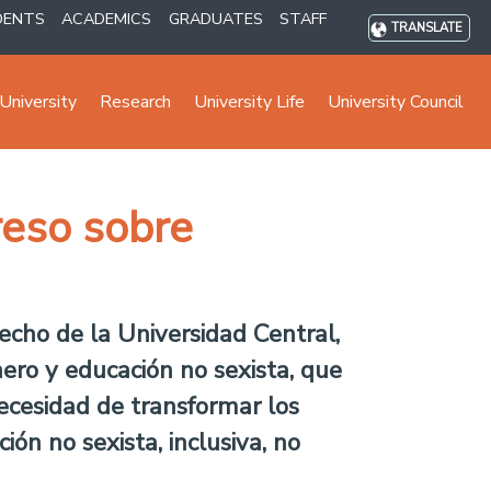
DENTS
ACADEMICS
GRADUATES
STAFF
TRANSLATE
University
Research
University Life
University Council
reso sobre
echo de la Universidad Central,
ero y educación no sexista, que
necesidad de transformar los
ón no sexista, inclusiva, no