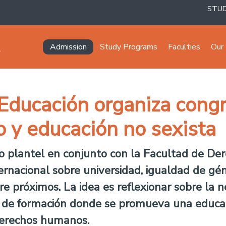
STU
Navegación principal
Admission
Study Programs
Faculties
Our 
ducación organiza cong
o y educación no sexista
 plantel en conjunto con la Facultad de Der
ernacional sobre universidad, igualdad de gén
bre próximos. La idea es reflexionar sobre la 
s de formación donde se promueva una educaci
 derechos humanos.