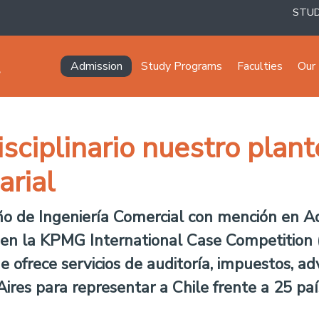
STU
Navegación principal
Admission
Study Programs
Faculties
Our 
sciplinario nuestro plan
arial
ño de Ingeniería Comercial con mención en Ad
r en la KPMG International Case Competition 
ofrece servicios de auditoría, impuestos, adv
ires para representar a Chile frente a 25 paí