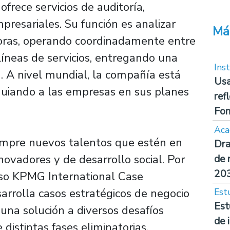
rece servicios de auditoría,
presariales. Su función es analizar
Má
oras, operando coordinadamente entre
 líneas de servicios, entregando una
Inst
. A nivel mundial, la compañía está
Usa
guiando a las empresas en sus planes
ref
Fon
Aca
iempre nuevos talentos que estén en
Dra
novadores y de desarrollo social. Por
de 
20
rso KPMG International Case
arrolla casos estratégicos de negocio
Est
Est
una solución a diversos desafíos
de 
 distintas fases eliminatorias.