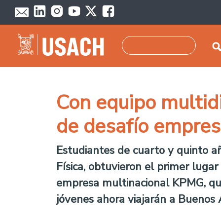
Skip to main content
Search
Con equipo multidi
de desafío empres
Estudiantes de cuarto y quinto a
Física, obtuvieron el primer luga
empresa multinacional KPMG, que 
jóvenes ahora viajarán a Buenos A