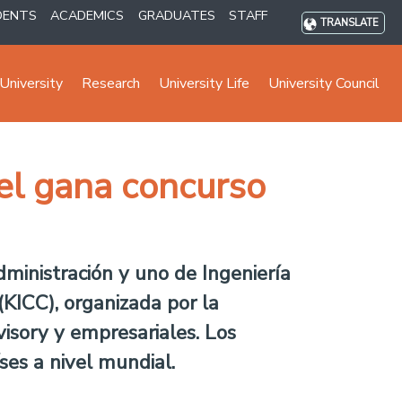
DENTS
ACADEMICS
GRADUATES
STAFF
TRANSLATE
University
Research
University Life
University Council
tel gana concurso
ministración y uno de Ingeniería
(KICC), organizada por la
isory y empresariales. Los
ses a nivel mundial.