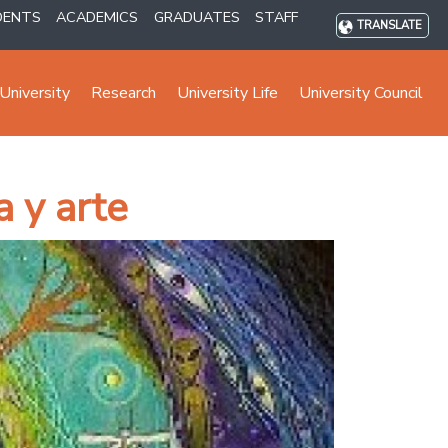
DENTS
ACADEMICS
GRADUATES
STAFF
TRANSLATE
University
Research
University Life
University Council
a y arte