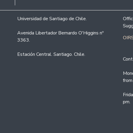
Universidad de Santiago de Chile.
Offi
Sugg
Avenida Libertador Bernardo O'Higgins nº
OIRS
3363.
Estación Central. Santiago. Chile.
Cont
Mond
from
Frid
pm.