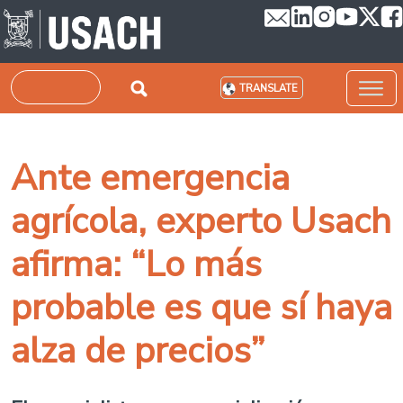
Skip to main content
Search
TRANSLATE
Ante emergencia
agrícola, experto Usach
afirma: “Lo más
probable es que sí haya
alza de precios”