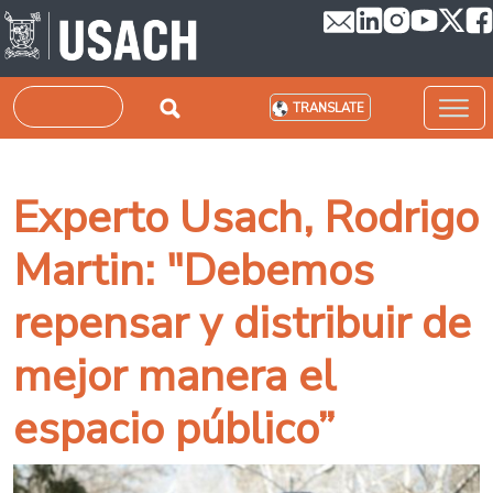
Skip to main content
Search
TRANSLATE
Experto Usach, Rodrigo
Martin: "Debemos
repensar y distribuir de
mejor manera el
espacio público”