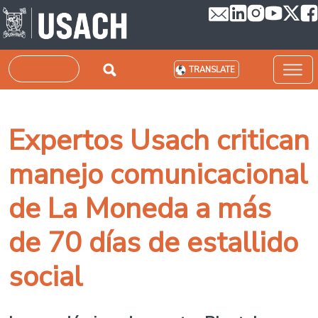
Skip to main content
Search
TRANSLATE
Expertos Usach critican
manejo comunicacional
de La Moneda a más
de 70 días de estallido
social