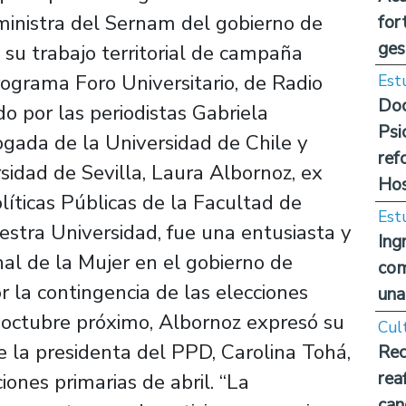
 ministra del Sernam del gobierno de
for
ges
 su trabajo territorial de campaña
programa Foro Universitario, de Radio
Est
Doc
o por las periodistas Gabriela
Psi
gada de la Universidad de Chile y
ref
sidad de Sevilla, Laura Albornoz, ex
Hos
ticas Públicas de la Facultad de
Est
stra Universidad, fue una entusiasta y
Ing
nal de la Mujer en el gobierno de
com
 la contingencia de las elecciones
una
n octubre próximo, Albornoz expresó su
Cul
de la presidenta del PPD, Carolina Tohá,
Rec
rea
ones primarias de abril. “La
can