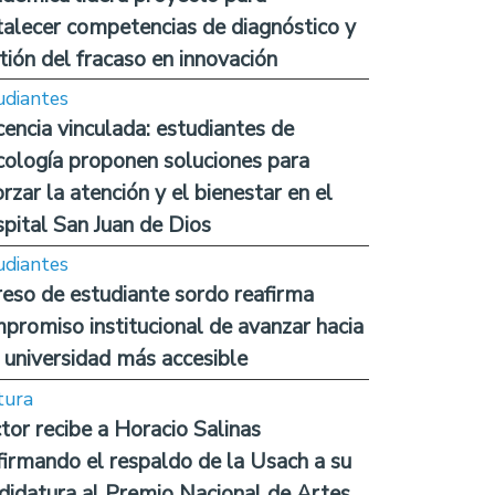
talecer competencias de diagnóstico y
tión del fracaso en innovación
udiantes
encia vinculada: estudiantes de
cología proponen soluciones para
orzar la atención y el bienestar en el
pital San Juan de Dios
udiantes
reso de estudiante sordo reafirma
promiso institucional de avanzar hacia
 universidad más accesible
tura
tor recibe a Horacio Salinas
firmando el respaldo de la Usach a su
didatura al Premio Nacional de Artes