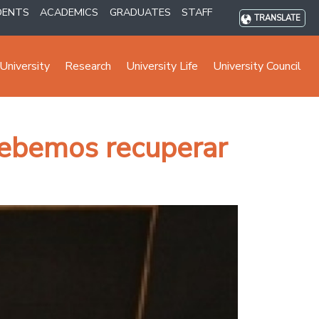
DENTS
ACADEMICS
GRADUATES
STAFF
TRANSLATE
University
Research
University Life
University Council
Debemos recuperar